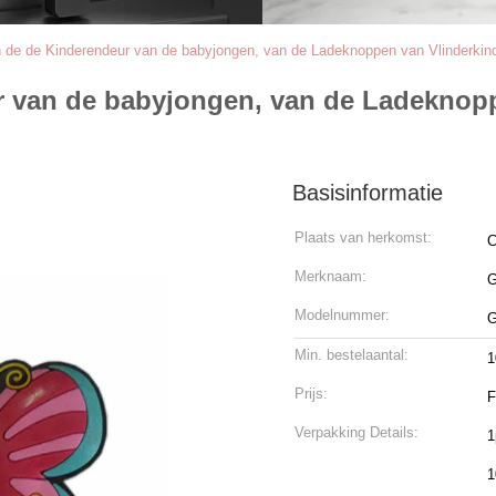
 de de Kinderendeur van de babyjongen, van de Ladeknoppen van Vlinderkind
 van de babyjongen, van de Ladeknopp
Basisinformatie
Plaats van herkomst:
C
Merknaam:
Modelnummer:
G
Min. bestelaantal:
1
Prijs:
F
Verpakking Details:
1
1