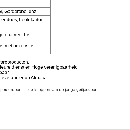
r, Garderobe, enz.
nnendoos, hoofdkarton.
en na neer het
.
l niet om ons te
wareproducten.
erieure dienst en Hoge verenigbaarheid
baar
 leverancier op Alibaba
 peuterdeur
,
de knoppen van de jonge geitjesdeur