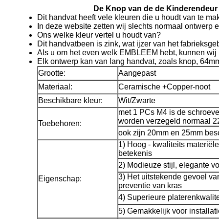
De Knop van de de Kinderendeur 
Dit handvat heeft vele kleuren die u houdt van te ma
In deze website zetten wij slechts normaal ontwerp e
Ons welke kleur vertel u houdt van?
Dit handvatbeen is zink, wat ijzer van het fabrieksgeb
Als u om het even welk EMBLEEM hebt, kunnen wij u
Elk ontwerp kan van lang handvat, zoals knop, 6
Grootte:
Aangepast
Materiaal:
Ceramische +Copper-noot
Beschikbare kleur:
Wit/Zwarte
met 1 PCs M4 is de schroeve
worden verzegeld normaal 2
Toebehoren:
ook zijn 20mm en 25mm bes
1) Hoog - kwaliteits materiël
betekenis
2) Modieuze stijl, elegante v
3) Het uitstekende gevoel v
Eigenschap:
preventie van kras
4) Superieure platerenkwalite
5) Gemakkelijk voor installat