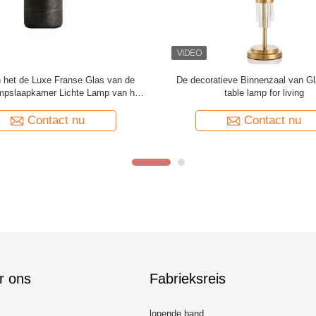
be van vlotte Oppervlaktekinderen
Van de de Kastdeur van duurzame
Decoratieve Hoge Verenigbaarheid
van de Knoppen het Zoute Spra
Onopvallende Ontwerp
Contact nu
Contact nu
r ons
Fabrieksreis
lopende band