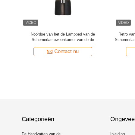
amp van de
Van het de Stoffenbureau van de hotelluxe van
De Gardero
or
het de Lamphuis Schemerlamp van het de
behandelt 
Nacht Lichte Bed de Decoratieve
Contact nu
Categorieën
Ongevee
De Handvatten van de
Inleiding