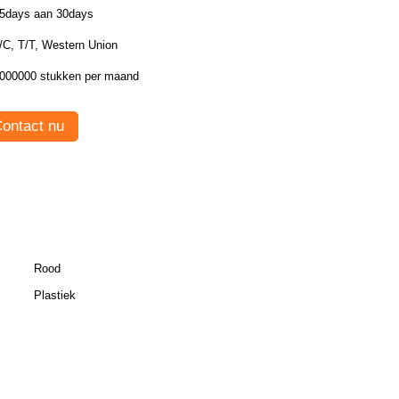
5days aan 30days
/C, T/T, Western Union
000000 stukken per maand
ontact nu
Rood
Plastiek