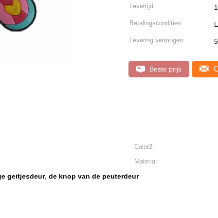
Levertijd:
1
Betalingscondities:
L
Levering vermogen:
5
C
Beste prijs
Color2:
Materia:
e geitjesdeur
de knop van de peuterdeur
,