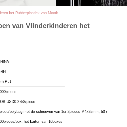
eren het Rubberplastiek van Mooth
en van Vlinderkinderen het
HINA
GRH
rh-PL1
000pieces
OB USD0.275$/piece
piece/polybag met de schroeven van 1or 2pieces M4x25mm, 50 of
00pieces/box, het karton van 10boxes