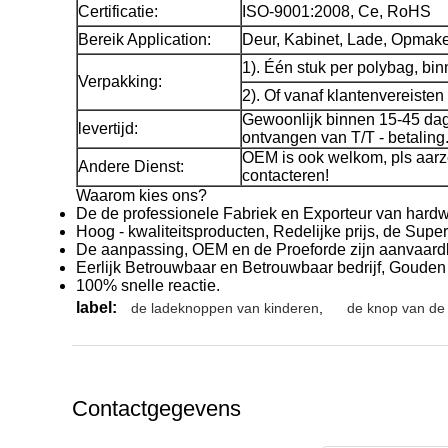
Certificatie:
ISO-9001:2008, Ce, RoHS
Bereik Application:
Deur, Kabinet, Lade, Opmake
1). Één stuk per polybag, bi
Verpakking:
2). Of vanaf klantenvereisten
Gewoonlijk binnen 15-45 dag
levertijd:
ontvangen van T/T - betaling
OEM is ook welkom, pls aarze
Andere Dienst:
contacteren!
Waarom kies ons?
De de professionele Fabriek en Exporteur van hard
Hoog - kwaliteitsproducten, Redelijke prijs, de Sup
De aanpassing, OEM en de Proeforde zijn aanvaard
Eerlijk Betrouwbaar en Betrouwbaar bedrijf, Gouden
100% snelle reactie.
label:
de ladeknoppen van kinderen
,
de knop van de
Contactgegevens