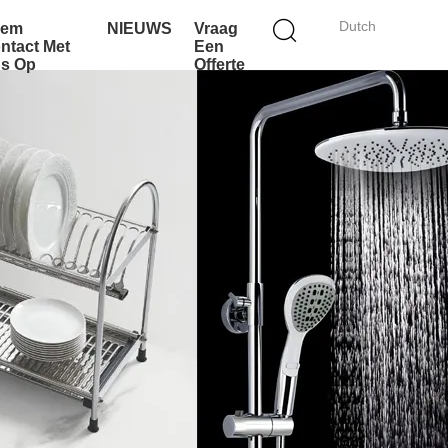
Dutch
eem
NIEUWS
Vraag
ntact Met
Een
s Op
Offerte