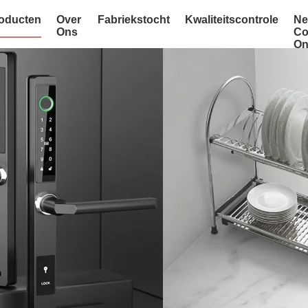
oducten
Over
Fabriekstocht
Kwaliteitscontrole
N
Ons
Co
On