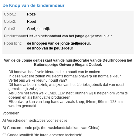
De Knop van de kinderendeur
Color1:
Roze
Color2:
Rood
Color3:
Geel, kleurrijk
Productnaam:
Het kabinetshandvat van het jonge geitjesmeubilair
de knoppen van de jonge geitjesdeur
Hoog licht:
,
de knop van de peuterdeur
Van de de Jonge geitjeskast van de huisdecoratie van de Deurknoppen het
Buitensporige Ontwerp Elegant Outlook
Dit handvat heeft vele kleuren die u houdt van te maken.
In deze website zetten wij slechts normaal ontwerp en normale kleur.
Vertel ons welke kleur u houdt van?
Dit handvatbeen is zink, wat ijzer van het fabrieksgebruik dat van roest
gemakkelijk zal zijn.
Als u om het even welk EMBLEEM hebt, kunnen wij u helpen om vorm te
openen en als handvat te produceren.
Elk ontwerp kan van lang handvat, zoals knop, 64mm, 96mm, 128mm
worden gemaakt.
Voordelen:
A) Verscheidenheidstypes voor selectie
B) Concurrerende prijs (het vastelandsfabrikant van China)
C) Goede kwaliteit (de jaren ervoeren technisch)