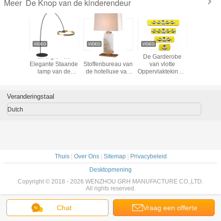
De Knop van de kinderendeur
Meer
ratieve
Energie - de
Van het de
De Garderobe
Noordse v
aal van
Elegante Staande
Stoffenbureau van
van vlotte
de Lampb
tal table
lamp van de
de hotelluxe van
Oppervlaktekinderen
de
r living
besparingsslaapkamer
het de Lamphuis
behandelt
Schemerl
voor
Schemerlamp van
Decoratieve Hoge
van de
Slaapkamergebruik
het de Nacht
Verenigbaarheid
Slaapkame
Veranderingstaal
Lichte Bed de
de
Decoratieve
Decoratie
Dutch
Thuis
|
Over Ons
|
Sitemap
|
Privacybeleid
Desktopmening
Copyright © 2018 - 2026 WENZHOU GRH MANUFACTURE CO.,LTD.
All rights reserved.
Chat
Vraag een offerte