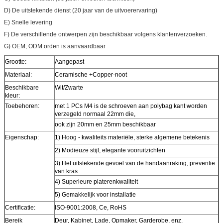
D) De uitstekende dienst (20 jaar van de uitvoerervaring)
E) Snelle levering
F) De verschillende ontwerpen zijn beschikbaar volgens klantenverzoeken.
G) OEM, ODM orden is aanvaardbaar
Grootte:
Aangepast
Materiaal:
Ceramische +Copper-noot
Beschikbare
Wit/Zwarte
kleur:
Toebehoren:
met 1 PCs M4 is de schroeven aan polybag kant worden
verzegeld normaal 22mm die,
ook zijn 20mm en 25mm beschikbaar
Eigenschap:
1) Hoog - kwaliteits materiële, sterke algemene betekenis
2) Modieuze stijl, elegante vooruitzichten
3) Het uitstekende gevoel van de handaanraking, preventie
van kras
4) Superieure platerenkwaliteit
5) Gemakkelijk voor installatie
Certificatie:
ISO-9001:2008, Ce, RoHS
Bereik
Deur, Kabinet, Lade, Opmaker, Garderobe, enz.