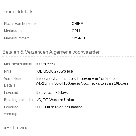
Productdetails
Plaats van herkomst:
CHINA
Merknaam:
GRH
Modelnummer:
Grh-PL1
Betalen & Verzenden Algemene voorwaarden
Min. bestelaantal:
1000pieces
Prijs:
FOB USD0.275$/piece
Verpakking
1piece/polybag met de schroeven van 1or 2pieces
M4x25mm, 50 of 100pieces/box, het karton van 10boxes
Details:
Levertijd:
15days aan 30days
Betalingscondities:
L/C, T/T, Western Union
Levering
5000000 stukken per maand
vermogen:
beschrijving