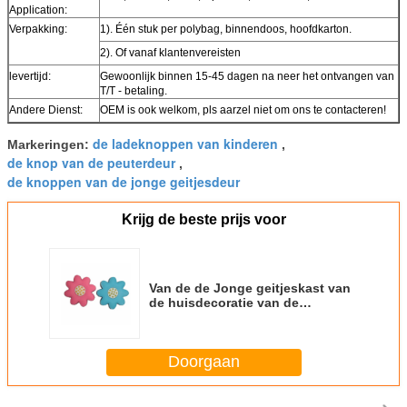
Application:
Verpakking:
1). Één stuk per polybag, binnendoos, hoofdkarton.
2). Of vanaf klantenvereisten
levertijd:
Gewoonlijk binnen 15-45 dagen na neer het ontvangen van
T/T - betaling.
Andere Dienst:
OEM is ook welkom, pls aarzel niet om ons te contacteren!
de ladeknoppen van kinderen
Markeringen:
,
de knop van de peuterdeur
,
de knoppen van de jonge geitjesdeur
Krijg de beste prijs voor
Van de de Jonge geitjeskast van
de huisdecoratie van de
Deurknoppen het Buitensporige
Ontwerp Elegant Outlook
Doorgaan