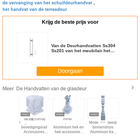
de vervanging van het schuifdeurhandvat
,
het handvat van de terrasdeur
Krijg de beste prijs voor
Van de Deurhandvatten Ss304
Ss201 van het meubilair het
Moderne Glas van de het
Satijnkleur Lange Beroepsleven
Doorgaan
De Handvatten van de glasdeur
Meer
 Giftige
Gegalvaniseerde
Populaire
Modern ontwerp
De vier
Glijdende
beveiligingsrail
Aluminium hek en
binnenshuis
Binnenl
deur
Accessoires
hek accessoires
Aluminium trap
Deur Han
t Vlotte
Gegalvaniseerde
Aluminium hek
Baluster
Aangepas