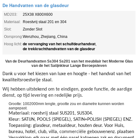
De Handvatten van de glasdeur
MD203:
25X38 X800X600
Materiaal:
Roestvrij staal 201 en 304
Slot:
Zonder Slot
Oorsprong:
Wenzhou, Zhejiang, China
de vervanging van het schuifdeurhandvat
Hoog licht:
,
de trekkrachthandvatten van de glasdeur
Van de Deurhandvatten Ss304 Ss201 van het meubilair het Moderne Glas
van de het Satijnkleur Lange Beroepsleven
Dank u voor het kiezen van luxe en hoogte - het handvat van het
kwaliteitsroestvrije staal.
Wij hebben uitstekend om te eindigen, goede functie, de aardige
dienst, op tijd levering en redelijke prijs.
Grootte: 1002000mm lengte, grootte zou en diametre kunnen worden
aangepast.
Materiaal: roestvrij staal SUS201, SUS304.
Kleur: SATIJN, POOLS (SPIEGEL), SATIN+POLISH (SPIEGEL) ENZ.
Toepassing: glasdeur, metaaldeur, houten deur. Voor Huis,
bureau, hotel, club, villa,
commerciële gebouwen
enz. plaatsen
Verpakking: elk paar met één parel katoenen zak en document