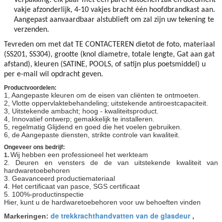
vakje afzonderlijk, 4-10 vakjes bracht één hoofdbrandkast aan.
Aangepast aanvaardbaar alstublieft om zal zijn uw tekening te
verzenden.
Tevreden om met dat TE CONTACTEREN dietot de foto, materiaal
(SS201, SS304), grootte (knol diametre, totale lengte, Gat aan gat
afstand), kleuren (SATINE, POOLS, of satijn plus poetsmiddel) u
per e-mail wil opdracht geven.
Productvoordelen:
1, Aangepaste kleuren om de eisen van cliënten te ontmoeten.
2, Vlotte oppervlaktebehandeling; uitstekende antiroestcapaciteit.
3, Uitstekende ambacht; hoog - kwaliteitsproduct.
4, Innovatief ontwerp; gemakkelijk te installeren.
5, regelmatig Glijdend en goed die het voelen gebruiken.
6, de Aangepaste diensten, strikte controle van kwaliteit.
Ongeveer ons bedrijf:
Wij hebben een professioneel het werkteam
1.
2. Deuren en vensters de de van uitstekende kwaliteit van
hardwaretoebehoren
3. Geavanceerd productiemateriaal
4. Het certificaat van pasce, SGS certificaat
5. 100%-productinspectie
Hier, kunt u de hardwaretoebehoren voor uw behoeften vinden
de trekkrachthandvatten van de glasdeur
Markeringen:
,