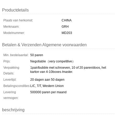
Productdetails
Plaats van herkomst:
CHINA
Merknaam:
GRH
Modelnummer:
MD203
Betalen & Verzenden Algemene voorwaarden
Min. bestelaantal:
50 paren
Prijs:
Negotiable（very competitive）
Verpakking
1pair/bubble met schroeven, 10 of 20 paren/doos, het
karton van 4-10boxes /master.
Details:
Levertijd:
20 dagen aan 50 dagen
Betalingscondities:
L/C, T/T, Western Union
Levering
500000 paren per maand
vermogen:
beschrijving