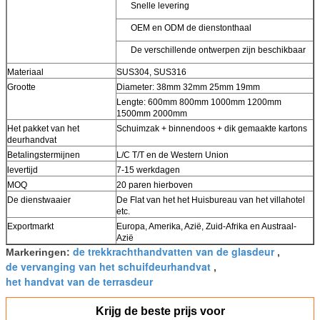
Snelle levering
OEM en ODM de dienstonthaal
De verschillende ontwerpen zijn beschikbaar
Materiaal
SUS304, SUS316
Grootte
Diameter: 38mm 32mm 25mm 19mm
Lengte: 600mm 800mm 1000mm 1200mm
1500mm 2000mm
Het pakket van het
Schuimzak + binnendoos + dik gemaakte kartons
deurhandvat
Betalingstermijnen
L/C T/T en de Western Union
levertijd
7-15 werkdagen
MOQ
20 paren hierboven
De dienstwaaier
De Flat van het het Huisbureau van het villahotel
etc.
Exportmarkt
Europa, Amerika, Azië, Zuid-Afrika en Austraal-
Azië
de trekkrachthandvatten van de glasdeur
Markeringen:
,
de vervanging van het schuifdeurhandvat
,
het handvat van de terrasdeur
Krijg de beste prijs voor