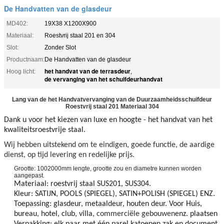
De Handvatten van de glasdeur
MD402:
19X38 X1200X900
Materiaal:
Roestvrij staal 201 en 304
Slot:
Zonder Slot
Productnaam:
De Handvatten van de glasdeur
het handvat van de terrasdeur
Hoog licht:
,
de vervanging van het schuifdeurhandvat
Lang van de het Handvatvervanging van de Duurzaamheidsschuifdeur
Roestvrij staal 201 Materiaal 304
Dank u voor het kiezen van luxe en hoogte - het handvat van het
kwaliteitsroestvrije staal.
Wij hebben uitstekend om te eindigen, goede functie, de aardige
dienst, op tijd levering en redelijke prijs.
Grootte: 1002000mm lengte, grootte zou en diametre kunnen worden
aangepast.
Materiaal: roestvrij staal SUS201, SUS304.
Kleur: SATIJN, POOLS (SPIEGEL), SATIN+POLISH (SPIEGEL) ENZ.
Toepassing: glasdeur, metaaldeur, houten deur. Voor Huis,
bureau, hotel, club, villa,
commerciële gebouwen
enz. plaatsen
Verpakking: elk paar met één parel katoenen zak en document