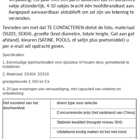
vakje afzonderlijk, 4-10 vakjes bracht één hoofdbrandkast aan.
Aangepast aanvaardbaar alstublieft om zal zijn uw tekening te
verzenden.
Tevreden om met dat TE CONTACTEREN dietot de foto, materiaal
(SS201, SS304), grootte (knol diametre, totale lengte, Gat aan gat
afstand), kleuren (SATINE, POOLS, of satijn plus poetsmiddel) u
per e-mail wil opdracht geven.
Specificaties:
1, Eenvoudige typehandvatten voor glasdeur of houten deur, gemakkelijk te
installeren
2, Materiaal: SS304, SS316
goedgekeurde 3, ISO en Ce
4, 20 jaar ervaringen van vervaardiging, met capaciteit van ontwerp en
ontwikkeling.
Het voordeel van het
divers type voor selectie
deurhandvat
Concurrerende prijs (het vasteland van China)
Stabiele kwaliteit (hoogste niveau 304)
Uitstekend eindig maken tot het niet roest