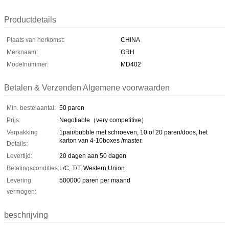
Productdetails
Plaats van herkomst:
CHINA
Merknaam:
GRH
Modelnummer:
MD402
Betalen & Verzenden Algemene voorwaarden
Min. bestelaantal:
50 paren
Prijs:
Negotiable（very competitive）
Verpakking
1pair/bubble met schroeven, 10 of 20 paren/doos, het
karton van 4-10boxes /master.
Details:
Levertijd:
20 dagen aan 50 dagen
Betalingscondities:
L/C, T/T, Western Union
Levering
500000 paren per maand
vermogen:
beschrijving