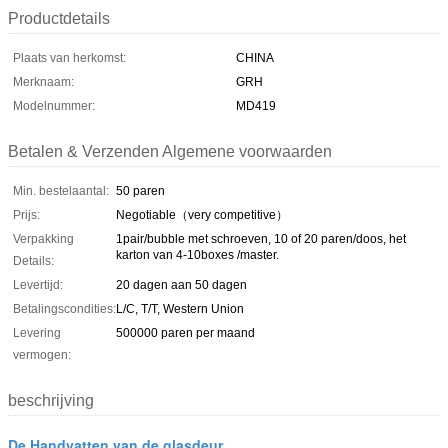
Productdetails
Plaats van herkomst:
CHINA
Merknaam:
GRH
Modelnummer:
MD419
Betalen & Verzenden Algemene voorwaarden
Min. bestelaantal:
50 paren
Prijs:
Negotiable（very competitive）
Verpakking
1pair/bubble met schroeven, 10 of 20 paren/doos, het
karton van 4-10boxes /master.
Details:
Levertijd:
20 dagen aan 50 dagen
Betalingscondities:
L/C, T/T, Western Union
Levering
500000 paren per maand
vermogen:
beschrijving
De Handvatten van de glasdeur