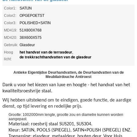
Color1:
SATIJN
Color2:
OPGEPOETST
Color3:
POLISHED+SATIN
MD419:
51X800X768
MD420:
38X600X575
Gebruik:
Glasdeur
het handvat van de terrasdeur
Hoog
,
de trekkrachthandvatten van de glasdeur
licht:
Antieke Eigentijdse Deurhandvatten, de Deurhandvatten van de
Meubilairdouche Antiroest
Dank u voor het kiezen van luxe en hoogte - het handvat van het
kwaliteitsroestvrije staal.
Wij hebben uitstekend om te eindigen, goede functie, de aardige
dienst, op tijd levering en redelijke prijs.
Grootte: 1002000mm lengte, grootte zou en diametre kunnen worden
aangepast.
Materiaal: roestvrij staal SUS201, SUS304.
Kleur: SATIJN, POOLS (SPIEGEL), SATIN+POLISH (SPIEGEL) ENZ.
Toepassing: glasdeur, metaaldeur, houten deur. Voor Huis,