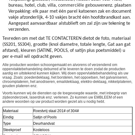
bureau, hotel, club, villa,
commerciële gebouwen
enz. plaatsen
Verpakking: elk paar met één parel katoenen zak en document
vakje afzonderlijk, 4-10 vakjes bracht één hoofdbrandkast aan.
Aangepast aanvaardbaar alstublieft om zal zijn uw tekening te
verzenden.
Tevreden om met dat TE CONTACTEREN dietot de foto, materiaal
(SS201, SS304), grootte (knol diametre, totale lengte, Gat aan gat
afstand), kleuren (SATINE, POOLS, of satijn plus poetsmiddel) u
per e-mail wil opdracht geven.
Alle producten worden schoongemaakt en alvorens of verzendend om
oppervlaktebehandeling deburred af te leveren te doen zodat de producten
aardig en uitstekend kunnen kijken. Wij doen oppervlaktebehandeling als uw
vraag. Zoals: poederdeklaag, het borstelen, het oppoetsen, het galvaniseren,
chroomplateren, het anodiseren, emaildeklaag, elektro-deklaag, nikkelplateren,
gouden plateren enz.
Voorts kunnen wij de diensten op de toegevoegde waarde, met inbegrip van
zijdeonderzoek, laserdruk enz. verlenen. Zo kunnen uw EMBLEEM of een
andere woorden op uw product worden gezet als u nodig hebt.
Materiaal
Roestvrij staal 201# of 304#
Eindig
Satijn of Pools
Type
Deurhandvat
Steekproef
Kosteloos