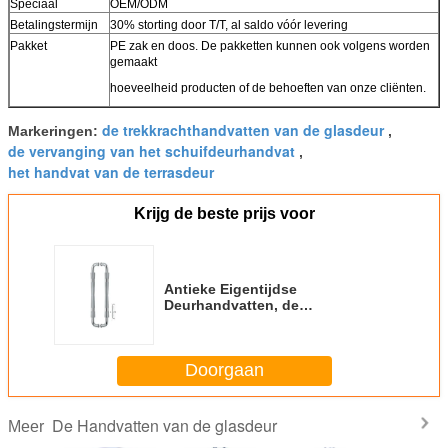
Speciaal
OEM/ODM
Betalingstermijn
30% storting door T/T, al saldo vóór levering
Pakket
PE zak en doos. De pakketten kunnen ook volgens worden
gemaakt
hoeveelheid producten of de behoeften van onze cliënten.
de trekkrachthandvatten van de glasdeur
Markeringen:
,
de vervanging van het schuifdeurhandvat
,
het handvat van de terrasdeur
Krijg de beste prijs voor
Antieke Eigentijdse
Deurhandvatten, de
Deurhandvatten van de
Meubilairdouche Antiroest
Doorgaan
De Handvatten van de glasdeur
Meer