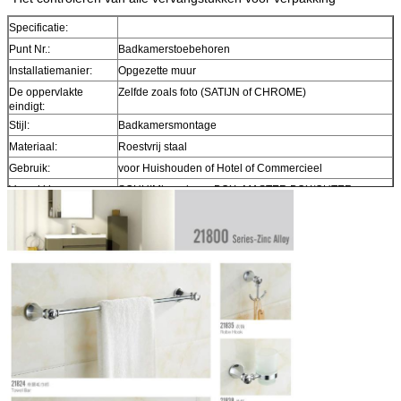
Specificatie:
Punt Nr.:
Badkamerstoebehoren
Installatiemanier:
Opgezette muur
De oppervlakte
Zelfde zoals foto (SATIJN of CHROME)
eindigt:
Stijl:
Badkamersmontage
Materiaal:
Roestvrij staal
Gebruik:
voor Huishouden of Hotel of Commercieel
Verpakking:
SCHUIMbag+inner BOX+MASTER BOX/OUTER
KARTON