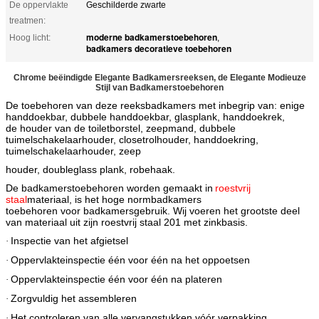
De oppervlakte
Geschilderde zwarte
treatmen:
moderne badkamerstoebehoren
Hoog licht:
,
badkamers decoratieve toebehoren
Chrome beëindigde Elegante Badkamersreeksen, de Elegante Modieuze
Stijl van Badkamerstoebehoren
De toebehoren van deze reeksbadkamers met inbegrip van: enige
handdoekbar, dubbele handdoekbar, glasplank, handdoekrek,
de houder van de toiletborstel, zeepmand, dubbele
tuimelschakelaarhouder, closetrolhouder, handdoekring,
tuimelschakelaarhouder, zeep
houder, doubleglass plank, robehaak.
De badkamerstoebehoren worden gemaakt in
roestvrij
staal
materiaal, is het hoge normbadkamers
toebehoren voor badkamersgebruik. Wij voeren het grootste deel
van materiaal uit zijn roestvrij staal 201 met zinkbasis.
Inspectie van het afgietsel
·
Oppervlakteinspectie één voor één na het oppoetsen
·
Oppervlakteinspectie één voor één na plateren
·
Zorgvuldig het assembleren
·
Het controleren van alle vervangstukken vóór verpakking
·