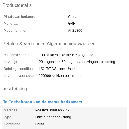
Productdetails
Plaats van herkomst:
China
Merknaam:
GRH
Modelnummer:
Al-21800
Betalen & Verzenden Algemene voorwaarden
Min. bestelaantal:
100 stukken elke kleur elke grootte
Levertijd:
20 dagen aan 50 dagen na ontvingen de storting
Betalingscondities:
L/C, T/T, Western Union
Levering vermogen:
120000 stukken per maand
beschrijving
De Toebehoren van de metaalbadkamers
Materiaal:
Roestvrij staal en Zink
Type:
Enkele handdoekstang
Oorsprong:
China