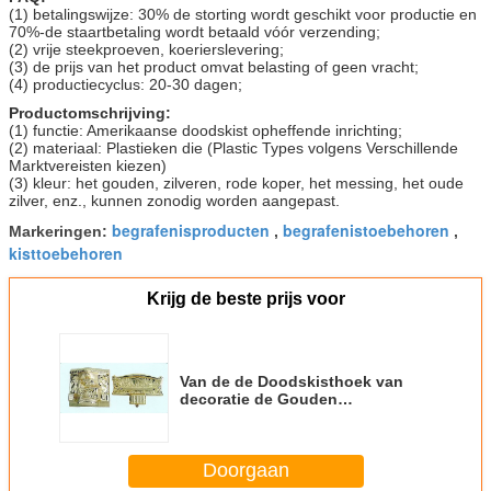
(1) betalingswijze: 30% de storting wordt geschikt voor productie en
70%-de staartbetaling wordt betaald vóór verzending;
(2) vrije steekproeven, koerierslevering;
(3) de prijs van het product omvat belasting of geen vracht;
(4) productiecyclus: 20-30 dagen;
Productomschrijving:
(1) functie: Amerikaanse doodskist opheffende inrichting;
(2) materiaal: Plastieken die (Plastic Types volgens Verschillende
Marktvereisten kiezen)
(3) kleur: het gouden, zilveren, rode koper, het messing, het oude
zilver, enz., kunnen zonodig worden aangepast.
begrafenisproducten
begrafenistoebehoren
Markeringen:
,
,
kisttoebehoren
Krijg de beste prijs voor
Van de de Doodskisthoek van
decoratie de Gouden
Begrafenistoebehoren Plastic
Beweegbare Hoek
Doorgaan