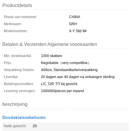
Productdetails
Plaats van herkomst:
CHINA
Merknaam:
GRH
Modelnummer:
X-Y Stijl 9#
Betalen & Verzenden Algemene voorwaarden
Min. bestelaantal:
1000 stukken
Prijs:
Negotiable（very competitive）
Verpakking Details:
40/box; Standaardkartonverpakking
Levertijd:
20 dagen aan 40 dagen na ontvangen storting
Betalingscondities:
L/C, D/P, T/T bij gezicht.
Levering vermogen:
1000000pieces per maand
beschrijving
Doodskisttoebehoren
Netto gewicht:
20