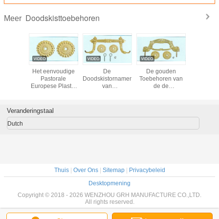
Doodskisttoebehoren
Meer
e de met
Het eenvoudige
De
De gouden
Het ver
evensuur
Pastorale
Doodskistornamenten
Toebehoren van
Doodskis
de de
Europese Plastic
van
de de
behandelt 
endoodskist
Handvat van de
metaalhandvatten
Handvattenkist
Delen 
 de
Doodskisthardware
voor
van de
Europ
edoodskist
voor
Doodskistlager/Begrafenisproducten
Kleurendoodskist
Doodsk
Veranderingstaal
ese Stijl
Begrafenisproducten
Plastic met
Moderne Stijl
Dutch
Thuis
|
Over Ons
|
Sitemap
|
Privacybeleid
Desktopmening
Copyright © 2018 - 2026 WENZHOU GRH MANUFACTURE CO.,LTD.
All rights reserved.