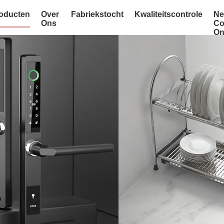
oducten
Over
Fabriekstocht
Kwaliteitscontrole
N
Ons
Co
On