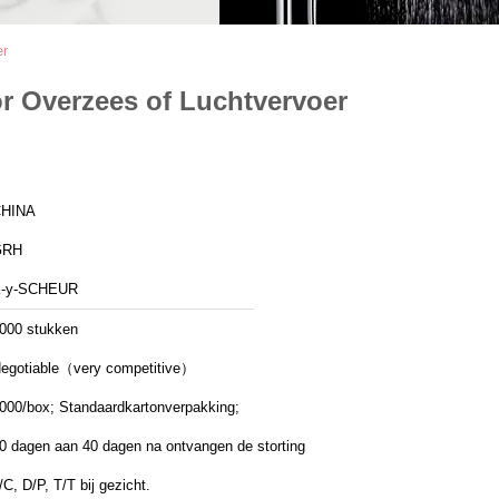
er
or Overzees of Luchtvervoer
HINA
GRH
-y-SCHEUR
000 stukken
egotiable（very competitive）
000/box; Standaardkartonverpakking;
0 dagen aan 40 dagen na ontvangen de storting
/C, D/P, T/T bij gezicht.