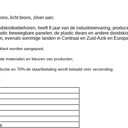
ns, licht brons, zilver aan;
odskisttoebehoren, heeft 8 jaar van de industrieervaring, produce
lastic beweegbare panelen, de plastic dwars en andere doodski
n, evenals sommige landen in Centraal en Zuid-Azië en Europa
klant worden aangepast;
ende materialen en kleuren van producten;
oductie en 70%-de staartbetaling wordt betaald vóór verzending;
;
g.