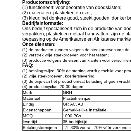
Productomschrijving:
(1) functioneert: voor decoratie van doodskisten;
(2) materialen: plastieken en ijzer;
(3) kleur: het donkere goud, steekt gouden, donker bro
Bedrijfsinformatie:
Ons bedrijf specialiseert zich in de productie van do
verpakken, plastiek en metaal handvatten, zijn de p
toepassing op de Amerikaanse en Afrikaanse markte
Onze diensten:
(1) de producten kunnen volgens de steekproeven van de 
(2) verstrek vrije steekproeven voor het testen;
(3) productie volgens de eisen van klanten voor verschill
FAQ:
(1) betalingswijze: 30% de storting wordt geschikt voor pr
(2) vrije steekproeven, koerierslevering;
(3) de prijs van het product omvat belasting of geen vracht
(4) productiecyclus: 20-30 dagen;
Merk
GRH
Materiaal
Plastiek en ijzer
Eindig
GP, AC, AB
Eigenschappen
Gemakkelijke Installatie
MOQ
1000 PCs
levertijd
35 bedrijfstijd
Betalingstermijnen
T/T 30% vooraf, 70% vóór verzendin