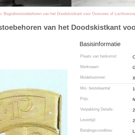
ic Begrafenistoebehoren van het Doodskistkant voor Overzees of Luchtvervo
istoebehoren van het Doodskistkant vo
Basisinformatie
Plaats van herkomst:
C
Merknaam:
Modelnummer:
X
Min. bestelaantal:
1
Prijs:
N
Verpakking Details:
2
Levertijd:
2
Betalingscondities:
L