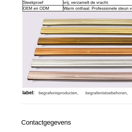
Steekproef
vrij, verzamelt de vracht.
OEM en ODM
Warm onthaal. Professionele steun vo
label:
begrafenisproducten
,
begrafenistoebehoren
,
Contactgegevens