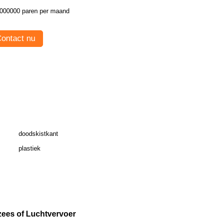
000000 paren per maand
ontact nu
doodskistkant
plastiek
zees of Luchtvervoer