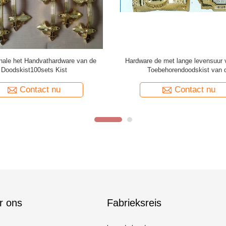
ouden Toebehoren van de de
De Schommelingsbar 45*32*26mm
enkist van de Kleurendoodskist
kisthandvat Doodskisttoebeh
Plastic met Moderne Stijl
Contact nu
Contact nu
r ons
Fabrieksreis