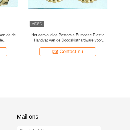
 van het
Het plastic van de de Decoratiedoodskist van
Het verguld
oren
de Doodskisthoek van de de Hardware Gouden
Delen
Kleur Superieure Plateren
Contact nu
Mail ons