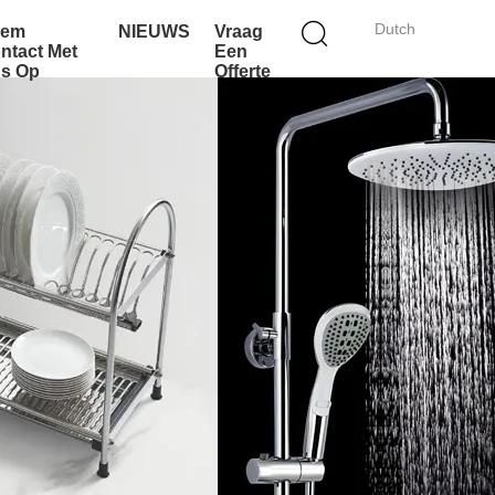
Dutch
eem
NIEUWS
Vraag
ntact Met
Een
s Op
Offerte