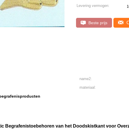
Levering vermogen:
1
C
Beste prijs
name2:
materiaal:
begrafenisproducten
tic Begrafenistoebehoren van het Doodskistkant voor Over