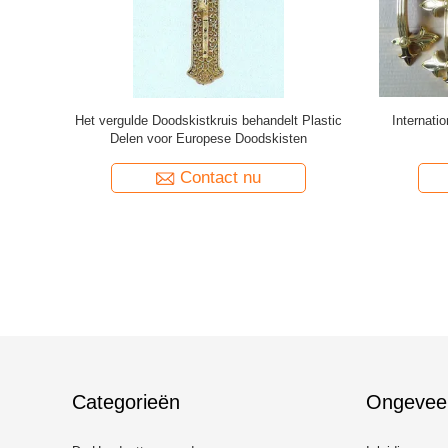
se Plastic
De Doodskistornamenten van
De g
are voor
metaalhandvatten voor
Handvatt
Doodskistlager/Begrafenisproducten
Contact nu
Categorieën
Ongevee