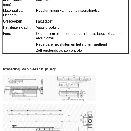
(mm)
Materiaal van
Het aluminium van het matrijzenafgietsel
Lichaam
Greep-open
Facultatief
Het sluiten kracht
Vaste grootte 5
Functie
Open greep of niet greep open functie beschikbaar op
elke dichter
Regelbare het sluiten en het sluiten snelheid
Zelfregelende achtercontrole
Afmeting van Verschijning: