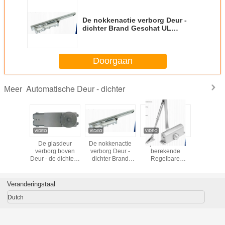
De nokkenactie verborg Deur -
dichter Brand Geschat UL
Vermeld Gietend Ijzer
Doorgaan
Automatische Deur - dichter
Meer
aaldeur
De glasdeur
De nokkenactie
Op zwaar werk
Elektroma
ligheids
verborg boven
verborg Deur -
berekende
brandsluit
staties -
Deur - de dichtere
dichter Brand
Regelbare
deur
re, Met
Hydraulische
Geschat UL
Automatische
evensuur
Lente van de de
Vermeld Gietend
Deur - dichter
umdeur -
Scharniervloer
Ijzer
Vermeld Middel
Veranderingstaal
hter
van de Snelheids
voor 150 Kg-Deur
Regelbare Vloer
Dutch