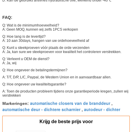
D. Kan de gebruiks antivries hydraulische olie, werkend onder -40℃
FAQ:
Q: Wat is de minimumhoeveelheid?
A: Geen MOQ, kunnen wij zelfs 1PCS verkopen
Q: Hoe lang is de levertijd?
A: 10 aan 30days, hangen van uw ordehoeveelheid af
Q: Kunt u steekproeven vóór plaats de orde verzenden
A: Ja, kan sure.we steekproeven voor kwaliteit het controleren verstrekken.
Q: Verleent u OEM de dienst?
A: Ja, wij
Q: Hoe ongeveer de betalingstermijnen?
A: T/T, D/P, L/C, Paypal, de Western Union en in aanvaardbaar allen.
Q: Hoe ongeveer uw kwaliteitsgarantie?
A: Toen de producten probleem tijdens onze garantieperiode kregen, zullen wij
verstrekken
automatische closers van de branddeur
Markeringen:
,
automatische deur - dichtere scharnier
autodeur - dichter
,
Krijg de beste prijs voor