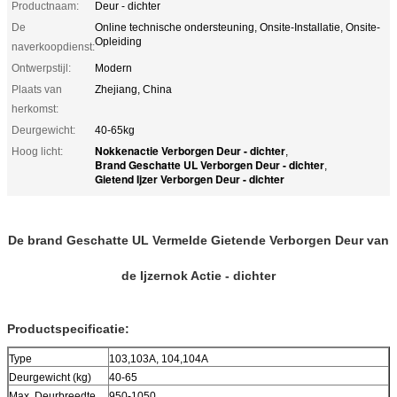
Productnaam:
Deur - dichter
De
Online technische ondersteuning, Onsite-Installatie, Onsite-
Opleiding
naverkoopdienst:
Ontwerpstijl:
Modern
Plaats van
Zhejiang, China
herkomst:
Deurgewicht:
40-65kg
Nokkenactie Verborgen Deur - dichter
Hoog licht:
,
Brand Geschatte UL Verborgen Deur - dichter
,
Gietend Ijzer Verborgen Deur - dichter
De brand Geschatte UL Vermelde Gietende Verborgen Deur van
de Ijzernok Actie - dichter
Productspecificatie:
Type
103,103A, 104,104A
Deurgewicht (kg)
40-65
Max. Deurbreedte
950-1050