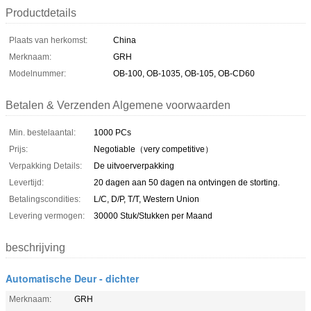
Productdetails
Plaats van herkomst:
China
Merknaam:
GRH
Modelnummer:
OB-100, OB-1035, OB-105, OB-CD60
Betalen & Verzenden Algemene voorwaarden
Min. bestelaantal:
1000 PCs
Prijs:
Negotiable（very competitive）
Verpakking Details:
De uitvoerverpakking
Levertijd:
20 dagen aan 50 dagen na ontvingen de storting.
Betalingscondities:
L/C, D/P, T/T, Western Union
Levering vermogen:
30000 Stuk/Stukken per Maand
beschrijving
Automatische Deur - dichter
Merknaam:
GRH