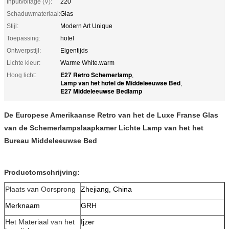
Inputvoltage (V):
220
Schaduwmateriaal:
Glas
Stijl:
Modern Art Unique
Toepassing:
hotel
Ontwerpstijl:
Eigentijds
Lichte kleur:
Warme White.warm
E27 Retro Schemerlamp
Hoog licht:
,
Lamp van het hotel de Middeleeuwse Bed
,
E27 Middeleeuwse Bedlamp
De Europese Amerikaanse Retro van het de Luxe Franse Glas
van de Schemerlampslaapkamer Lichte Lamp van het het
Bureau Middeleeuwse Bed
Productomschrijving:
Plaats van Oorsprong
Zhejiang, China
Merknaam
GRH
Het Materiaal van het
Ijzer