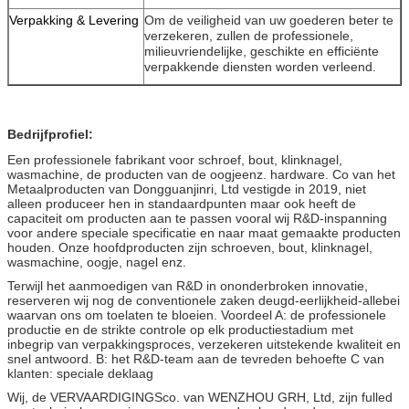
Verpakking & Levering
Om de veiligheid van uw goederen beter te 
verzekeren, zullen de professionele, 
milieuvriendelijke, geschikte en efficiënte 
verpakkende diensten worden verleend.
Bedrijfprofiel:
Een professionele fabrikant voor schroef, bout, klinknagel,
wasmachine, de producten van de oogjeenz. hardware. Co van het
Metaalproducten van Dongguanjinri, Ltd vestigde in 2019, niet
alleen produceer hen in standaardpunten maar ook heeft de
capaciteit om producten aan te passen vooral wij R&D-inspanning
voor andere speciale specificatie en naar maat gemaakte producten
houden. Onze hoofdproducten zijn schroeven, bout, klinknagel,
wasmachine, oogje, nagel enz.
Terwijl het aanmoedigen van R&D in ononderbroken innovatie,
reserveren wij nog de conventionele zaken deugd-eerlijkheid-allebei
waarvan ons om toelaten te bloeien. Voordeel A: de professionele
productie en de strikte controle op elk productiestadium met
inbegrip van verpakkingsproces, verzekeren uitstekende kwaliteit en
snel antwoord. B: het R&D-team aan de tevreden behoefte C van
klanten: speciale deklaag
Wij, de VERVAARDIGINGSco. van WENZHOU GRH, Ltd, zijn fulled