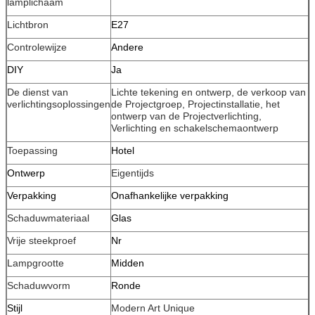
lamplichaam
Lichtbron
E27
Controlewijze
Andere
DIY
Ja
De dienst van
Lichte tekening en ontwerp, de verkoop van
verlichtingsoplossingen
de Projectgroep, Projectinstallatie, het
ontwerp van de Projectverlichting,
Verlichting en schakelschemaontwerp
Toepassing
Hotel
Ontwerp
Eigentijds
Verpakking
Onafhankelijke verpakking
Schaduwmateriaal
Glas
Vrije steekproef
Nr
Lampgrootte
Midden
Schaduwvorm
Ronde
Stijl
Modern Art Unique