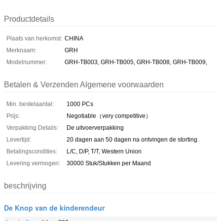
Productdetails
Plaats van herkomst:
CHINA
Merknaam:
GRH
Modelnummer:
GRH-TB003, GRH-TB005, GRH-TB008, GRH-TB009,
Betalen & Verzenden Algemene voorwaarden
Min. bestelaantal:
1000 PCs
Prijs:
Negotiable（very competitive）
Verpakking Details:
De uitvoerverpakking
Levertijd:
20 dagen aan 50 dagen na ontvingen de storting.
Betalingscondities:
L/C, D/P, T/T, Western Union
Levering vermogen:
30000 Stuk/Stukken per Maand
beschrijving
De Knop van de kinderendeur