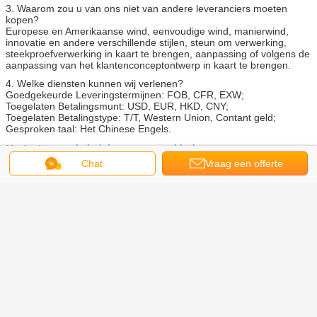
3. Waarom zou u van ons niet van andere leveranciers moeten
kopen?
Europese en Amerikaanse wind, eenvoudige wind, manierwind,
innovatie en andere verschillende stijlen, steun om verwerking,
steekproefverwerking in kaart te brengen, aanpassing of volgens de
aanpassing van het klantenconceptontwerp in kaart te brengen.
4. Welke diensten kunnen wij verlenen?
Goedgekeurde Leveringstermijnen: FOB, CFR, EXW;
Toegelaten Betalingsmunt: USD, EUR, HKD, CNY;
Toegelaten Betalingstype: T/T, Western Union, Contant geld;
Gesproken taal: Het Chinese Engels.
de ladeknoppen van kinderen
Markeringen:
,
de knop van de peuterdeur
Chat
Vraag een offerte
,
de knoppen van de jonge geitjesdeur
aan
Krijg de beste prijs voor
Retro van het de Luxe Franse
Glas van de
Schemerlampslaapkamer Lichte
Lamp van het het Bureau
Middeleeuwse Bed