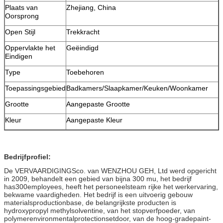
Plaats van
Zhejiang, China
Oorsprong
Open Stijl
Trekkracht
Oppervlakte het
Geëindigd
Eindigen
Type
Toebehoren
Toepassingsgebied
Badkamers/Slaapkamer/Keuken/Woonkamer
Grootte
Aangepaste Grootte
Kleur
Aangepaste Kleur
Bedrijfprofiel:
De VERVAARDIGINGSco. van WENZHOU GEH, Ltd werd opgericht
in 2009, behandelt een gebied van bijna 300 mu, het bedrijf
has300employees, heeft het personeelsteam rijke het werkervaring,
bekwame vaardigheden. Het bedrijf is een uitvoerig gebouw
materialsproductionbase, de belangrijkste producten is
hydroxypropyl methylsolventine, van het stopverfpoeder, van
polymerenvironmentalprotectionsetdoor, van de hoog-gradepaint-