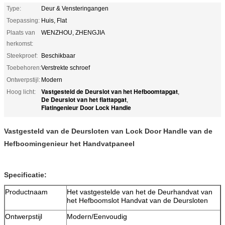
Type:
Deur & Vensteringangen
Toepassing:
Huis, Flat
Plaats van
WENZHOU, ZHENGJIA
herkomst:
Steekproef:
Beschikbaar
Toebehoren:
Verstrekte schroef
Ontwerpstijl:
Modern
Vastgesteld de Deurslot van het Hefboomtapgat
Hoog licht:
,
De Deurslot van het flattapgat
,
Flatingenieur Door Lock Handle
Vastgesteld van de Deursloten van Lock Door Handle van de
Hefboomingenieur het Handvatpaneel
Specificatie:
Productnaam
Het vastgestelde van het de Deurhandvat van
het Hefboomslot Handvat van de Deursloten
Ontwerpstijl
Modern/Eenvoudig