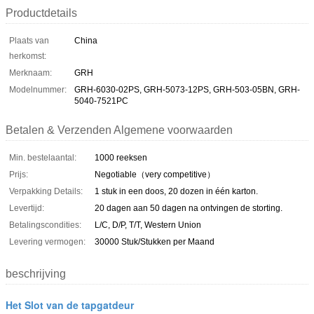
Productdetails
Plaats van
China
herkomst:
Merknaam:
GRH
Modelnummer:
GRH-6030-02PS, GRH-5073-12PS, GRH-503-05BN, GRH-
5040-7521PC
Betalen & Verzenden Algemene voorwaarden
Min. bestelaantal:
1000 reeksen
Prijs:
Negotiable（very competitive）
Verpakking Details:
1 stuk in een doos, 20 dozen in één karton.
Levertijd:
20 dagen aan 50 dagen na ontvingen de storting.
Betalingscondities:
L/C, D/P, T/T, Western Union
Levering vermogen:
30000 Stuk/Stukken per Maand
beschrijving
Het Slot van de tapgatdeur