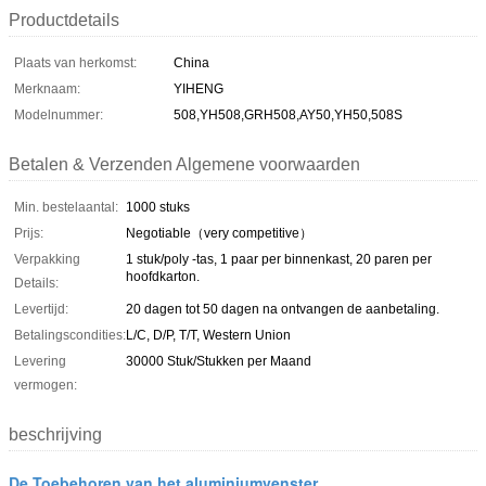
Productdetails
Plaats van herkomst:
China
Merknaam:
YIHENG
Modelnummer:
508,YH508,GRH508,AY50,YH50,508S
Betalen & Verzenden Algemene voorwaarden
Min. bestelaantal:
1000 stuks
Prijs:
Negotiable（very competitive）
Verpakking
1 stuk/poly -tas, 1 paar per binnenkast, 20 paren per
hoofdkarton.
Details:
Levertijd:
20 dagen tot 50 dagen na ontvangen de aanbetaling.
Betalingscondities:
L/C, D/P, T/T, Western Union
Levering
30000 Stuk/Stukken per Maand
vermogen:
beschrijving
De Toebehoren van het aluminiumvenster