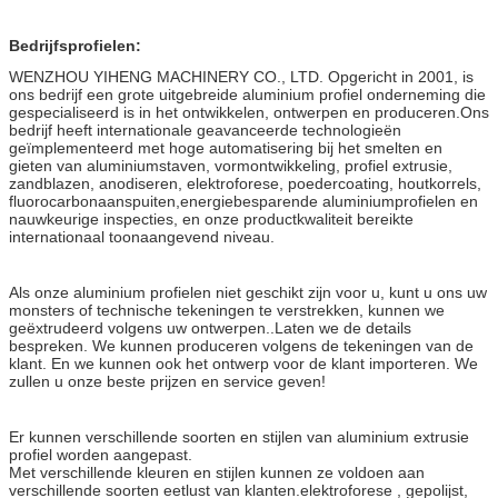
Bedrijfsprofielen:
WENZHOU YIHENG MACHINERY CO., LTD. Opgericht in 2001, is
ons bedrijf een grote uitgebreide aluminium profiel onderneming die
gespecialiseerd is in het ontwikkelen, ontwerpen en produceren.Ons
bedrijf heeft internationale geavanceerde technologieën
geïmplementeerd met hoge automatisering bij het smelten en
gieten van aluminiumstaven, vormontwikkeling, profiel extrusie,
zandblazen, anodiseren, elektroforese, poedercoating, houtkorrels,
fluorocarbonaanspuiten,energiebesparende aluminiumprofielen en
nauwkeurige inspecties, en onze productkwaliteit bereikte
internationaal toonaangevend niveau.
Als onze aluminium profielen niet geschikt zijn voor u, kunt u ons uw
monsters of technische tekeningen te verstrekken, kunnen we
geëxtrudeerd volgens uw ontwerpen..Laten we de details
bespreken. We kunnen produceren volgens de tekeningen van de
klant. En we kunnen ook het ontwerp voor de klant importeren. We
zullen u onze beste prijzen en service geven!
Er kunnen verschillende soorten en stijlen van aluminium extrusie
profiel worden aangepast.
Met verschillende kleuren en stijlen kunnen ze voldoen aan
verschillende soorten eetlust van klanten.elektroforese , gepolijst,