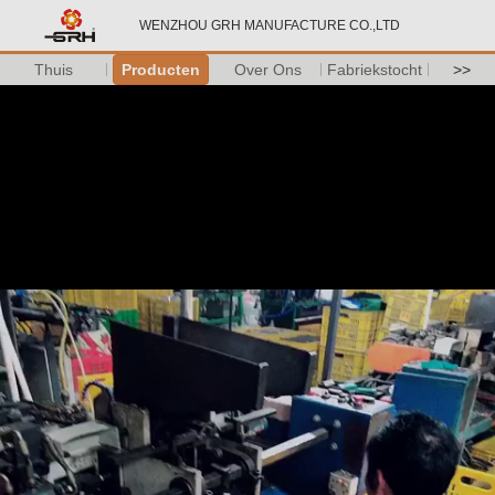
WENZHOU GRH MANUFACTURE CO.,LTD
Thuis
Producten
Over Ons
Fabriekstocht
>>