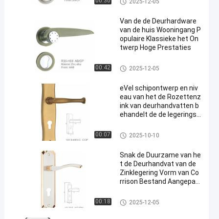
00:30
2025-12-05
gering
Van de de Deurhardware
van de huis Wooningang P
opulaire Klassieke het On
twerp Hoge Prestaties
De Deurhandvat van de zinkle
00:42
2025-12-05
gering
eVel schipontwerp en niv
eau van het de Rozettenz
ink van deurhandvatten b
ehandelt de de legeringsd
eur 85mm
De Deurhandvat van de zinkle
00:07
2025-10-10
gering
Snak de Duurzame van he
t de Deurhandvat van de
Zinklegering Vorm van Co
rrison Bestand Aangepas
te Zeer belangrijke
De Deurhandvat van de zinkle
00:18
2025-12-05
gering