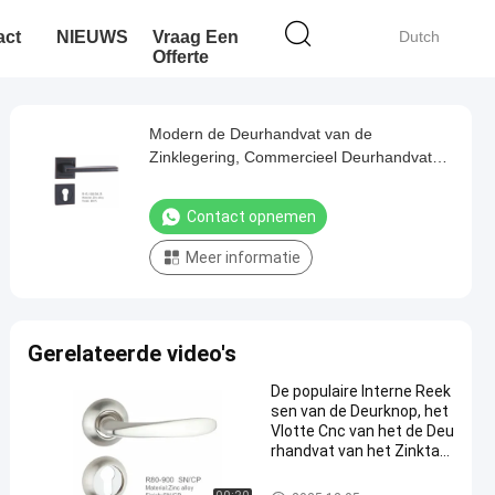
act
NIEUWS
Vraag Een
Dutch
Offerte
Modern de Deurhandvat van de
Zinklegering, Commercieel Deurhandvat
58*85mm Aangepast Ontwerp
Contact opnemen
Meer informatie
Gerelateerde video's
De populaire Interne Reek
sen van de Deurknop, het
Vlotte Cnc van het de Deu
rhandvat van het Zinktap
gat Machinaal bewerken
De Deurhandvat van de zinkle