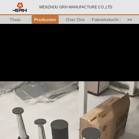
WENZHOU GRH MANUFACTURE CO.,LTD
Thuis
Producten
Over Ons
Fabriekstocht
>>