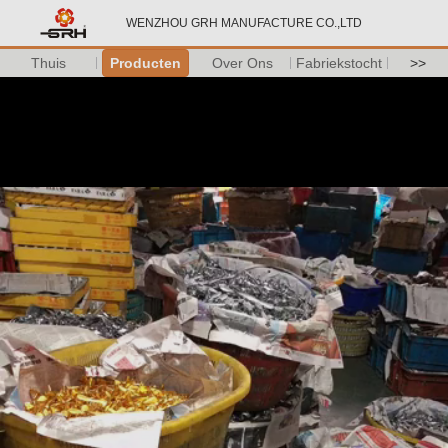
WENZHOU GRH MANUFACTURE CO.,LTD
Thuis
Producten
Over Ons
Fabriekstocht
>>