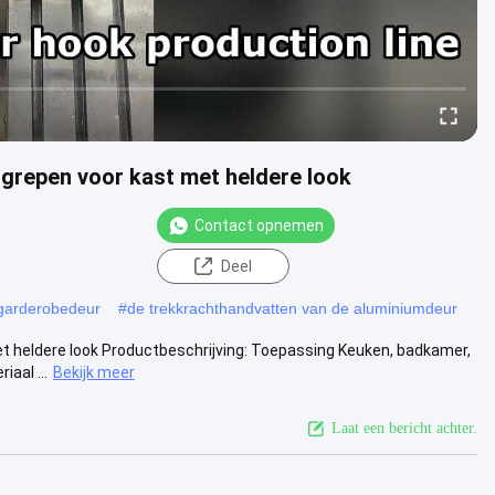
grepen voor kast met heldere look
Contact opnemen
Deel
 garderobedeur
#
de trekkrachthandvatten van de aluminiumdeur
t heldere look Productbeschrijving: Toepassing Keuken, badkamer,
aal ...
Bekijk meer
Laat een bericht achter.