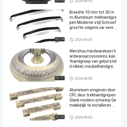
00:49
2026-06-03
umtrekkracht
Breedte 10 mm tot 30 m
m Aluminium trekhandgre
pen Moderne stijl Schroef
grootte volgens uw vereis
te Ontworpen voor eenvo
udige installatie en lange
De Handvatten van de alumini
00:24
2026-06-03
duur
umtrekkracht
Wenzhou hardwarekast h
ardwareaccessoires, kas
thandgreep van geborstel
d nikkel, meubelhandgrep
en GRH
De Handvatten van de alumini
00:11
2026-06-03
umtrekkracht
Aluminium omgeven door
CPL deur trekhandgrepen
Slank modern ontwerp Ge
makkelijk te installeren G
eschikt kantoorgebouw t
oegangsdeuren
De Handvatten van de alumini
00:45
2026-06-03
umtrekkracht