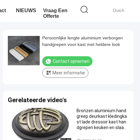
act
NIEUWS
Vraag Een
Dutch
Offerte
Persoonlijke lengte aluminium verborgen
handgrepen voor kast met heldere look
Contact opnemen
Meer informatie
Gerelateerde video's
Bronzen aluminium hand
greep deurkast kledingka
st lade dressoir kast han
dgrepen keuken en slaapk
amer trekgreep
De Handvatten van de alumini