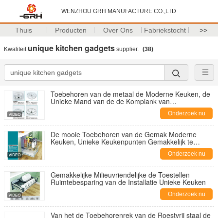
WENZHOU GRH MANUFACTURE CO.,LTD
Thuis
Producten
Over Ons
Fabriekstocht
>>
unique kitchen gadgets
Kwaliteit
supplier.
(38)
Toebehoren van de metaal de Moderne Keuken, de
Unieke Mand van de de Komplank van
Keukengadgets in ijzer
Onderzoek nu
De mooie Toebehoren van de Gemak Moderne
Keuken, Unieke Keukenpunten Gemakkelijk te
assembleren
Onderzoek nu
Gemakkelijke Milieuvriendelijke de Toestellen
Ruimtebesparing van de Installatie Unieke Keuken
Onderzoek nu
Van het de Toebehorenrek van de Roestvrij staal de