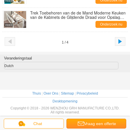
Onderzoek nu
Trek Toebehoren van de de Mand Moderne Keuken
van de Kabinets de Glijdende Draad voor Opslag
terug
Onderzoek nu
1 / 4
Veranderingstaal
Dutch
Thuis
|
Over Ons
|
Sitemap
|
Privacybeleid
Desktopmening
Copyright © 2018 - 2026 WENZHOU GRH MANUFACTURE CO.,LTD.
All rights reserved.
Chat
Vraag een offerte