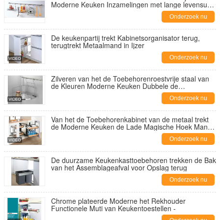
Moderne Keuken Inzamelingen met lange levensuur
Vriendschappelijke Eco -
Onderzoek nu
De keukenpartij trekt Kabinetsorganisator terug,
terugtrekt Metaalmand in Ijzer
Onderzoek nu
Zilveren van het de Toebehorenroestvrije staal van
de Kleuren Moderne Keuken Dubbele de
Plankenhoek
Onderzoek nu
Van het de Toebehorenkabinet van de metaal trekt
de Moderne Keuken de Lade Magische Hoek Mand
terug
Onderzoek nu
De duurzame Keukenkasttoebehoren trekken de Bak
van het Assemblageafval voor Opslag terug
Onderzoek nu
Chrome plateerde Moderne het Rekhouder
Functionele Muti van Keukentoestellen -