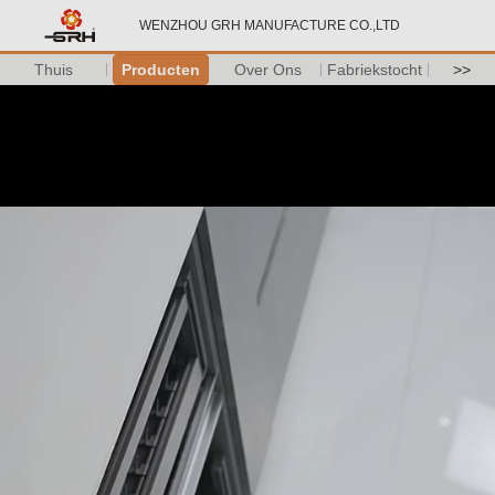
WENZHOU GRH MANUFACTURE CO.,LTD
Thuis
Producten
Over Ons
Fabriekstocht
>>