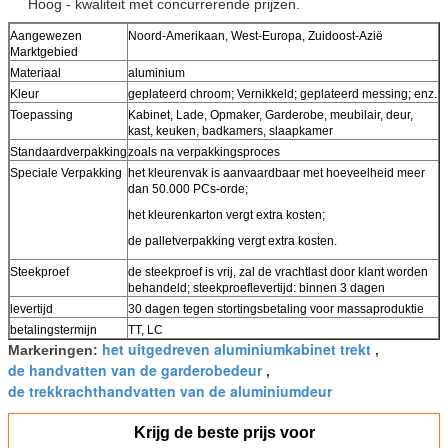
Hoog - kwaliteit met concurrerende prijzen.
Aangewezen
Noord-Amerikaan, West-Europa, Zuidoost-Azië
Marktgebied
Materiaal
aluminium
Kleur
geplateerd chroom; Vernikkeld; geplateerd messing; enz.
Toepassing
Kabinet, Lade, Opmaker, Garderobe, meubilair, deur,
kast, keuken, badkamers, slaapkamer
Standaardverpakking
zoals na verpakkingsproces
Speciale Verpakking
het kleurenvak is aanvaardbaar met hoeveelheid meer
dan 50.000 PCs-orde;
het kleurenkarton vergt extra kosten;
de palletverpakking vergt extra kosten.
Steekproef
de steekproef is vrij, zal de vrachtlast door klant worden
behandeld; steekproeflevertijd: binnen 3 dagen
levertijd
30 dagen tegen stortingsbetaling voor massaproduktie
betalingstermijn
TT, LC
het uitgedreven aluminiumkabinet trekt
Markeringen:
,
de handvatten van de garderobedeur
,
de trekkrachthandvatten van de aluminiumdeur
Krijg de beste prijs voor