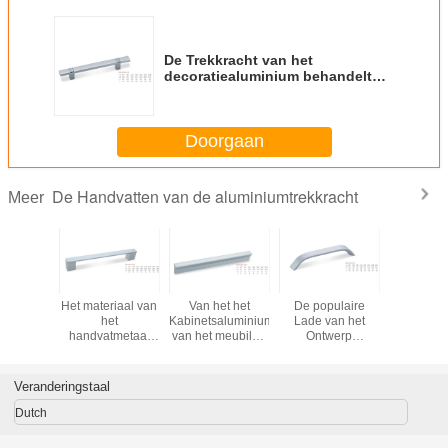
De Trekkracht van het
decoratiealuminium behandelt
Populaire 96/128mm beëindigt
Behandeling
Doorgaan
De Handvatten van de aluminiumtrekkracht
Meer
Het materiaal van
Van het het
De populaire
Persoon
het
Kabinetsaluminium
Lade van het
lengte al
handvatmetaal
van het meubilair
Ontwerp
verbo
voor Deur en
Populair en
Ononderbroken
handgrep
venster en
modern Handvat
Aluminium trekt
kast met 
kabinets het
de
Chrome
loo
Veranderingstaal
Handvat van de
Trekkrachthandvat
Geplateerde
Aluminiumtrekkracht
64, 96, 128mm
Kleuren Lange
Dutch
Duurzaam