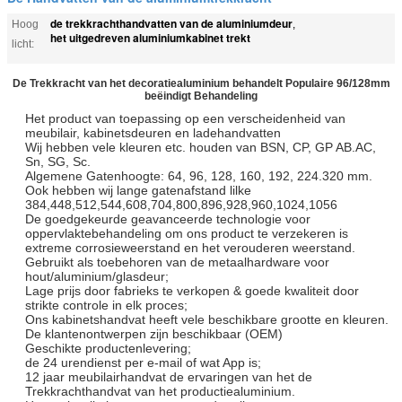
de trekkrachthandvatten van de aluminiumdeur
Hoog
,
het uitgedreven aluminiumkabinet trekt
licht:
De Trekkracht van het decoratiealuminium behandelt Populaire 96/128mm
beëindigt Behandeling
Het product van toepassing op een verscheidenheid van
meubilair, kabinetsdeuren en ladehandvatten
Wij hebben vele kleuren etc. houden van BSN, CP, GP AB.AC,
Sn, SG, Sc.
Algemene Gatenhoogte: 64, 96, 128, 160, 192, 224.320 mm.
Ook hebben wij lange gatenafstand lilke
384,448,512,544,608,704,800,896,928,960,1024,1056
De goedgekeurde geavanceerde technologie voor
oppervlaktebehandeling om ons product te verzekeren is
extreme corrosieweerstand en het verouderen weerstand.
Gebruikt als toebehoren van de metaalhardware voor
hout/aluminium/glasdeur;
Lage prijs door fabrieks te verkopen & goede kwaliteit door
strikte controle in elk proces;
Ons kabinetshandvat heeft vele beschikbare grootte en kleuren.
De klantenontwerpen zijn beschikbaar (OEM)
Geschikte productenlevering;
de 24 urendienst per e-mail of wat App is;
12 jaar meubilairhandvat de ervaringen van het de
Trekkrachthandvat van het productiealuminium.