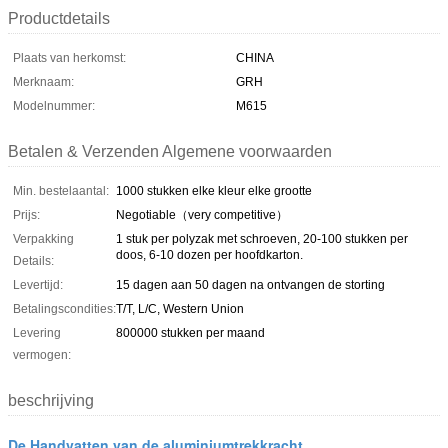
Productdetails
Plaats van herkomst:
CHINA
Merknaam:
GRH
Modelnummer:
M615
Betalen & Verzenden Algemene voorwaarden
Min. bestelaantal:
1000 stukken elke kleur elke grootte
Prijs:
Negotiable（very competitive）
Verpakking
1 stuk per polyzak met schroeven, 20-100 stukken per
doos, 6-10 dozen per hoofdkarton.
Details:
Levertijd:
15 dagen aan 50 dagen na ontvangen de storting
Betalingscondities:
T/T, L/C, Western Union
Levering
800000 stukken per maand
vermogen:
beschrijving
De Handvatten van de aluminiumtrekkracht