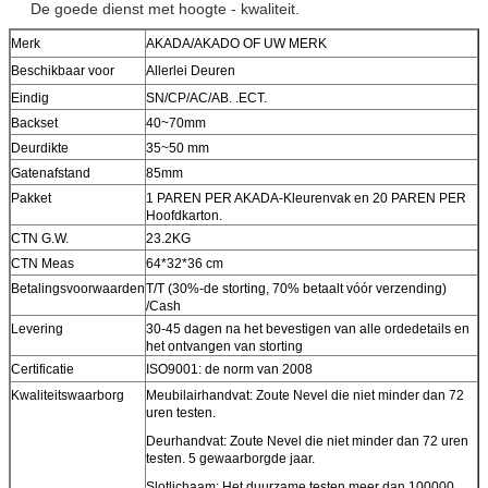
De goede dienst met hoogte - kwaliteit.
Merk
AKADA/AKADO OF UW MERK
Beschikbaar voor
Allerlei Deuren
Eindig
SN/CP/AC/AB. .ECT.
Backset
40~70mm
Deurdikte
35~50 mm
Gatenafstand
85mm
Pakket
1 PAREN PER AKADA-Kleurenvak en 20 PAREN PER
Hoofdkarton.
CTN G.W.
23.2KG
CTN Meas
64*32*36 cm
Betalingsvoorwaarden
T/T (30%-de storting, 70% betaalt vóór verzending)
/Cash
Levering
30-45 dagen na het bevestigen van alle ordedetails en
het ontvangen van storting
Certificatie
ISO9001: de norm van 2008
Kwaliteitswaarborg
Meubilairhandvat: Zoute Nevel die niet minder dan 72
uren testen.
Deurhandvat: Zoute Nevel die niet minder dan 72 uren
testen. 5 gewaarborgde jaar.
Slotlichaam: Het duurzame testen meer dan 100000