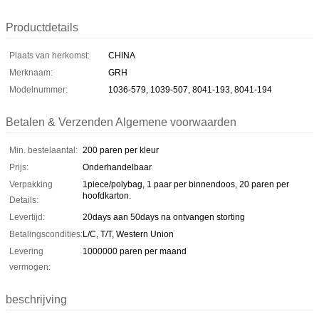
Productdetails
Plaats van herkomst:
CHINA
Merknaam:
GRH
Modelnummer:
1036-579, 1039-507, 8041-193, 8041-194
Betalen & Verzenden Algemene voorwaarden
Min. bestelaantal:
200 paren per kleur
Prijs:
Onderhandelbaar
Verpakking
1piece/polybag, 1 paar per binnendoos, 20 paren per
hoofdkarton.
Details:
Levertijd:
20days aan 50days na ontvangen storting
Betalingscondities:
L/C, T/T, Western Union
Levering
1000000 paren per maand
vermogen:
beschrijving