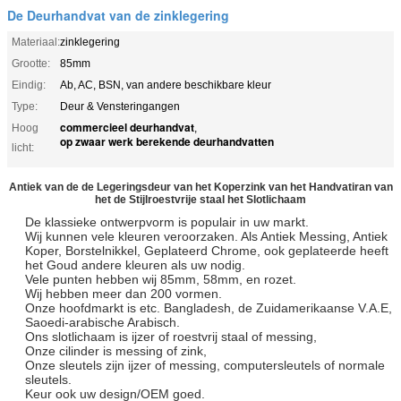
De Deurhandvat van de zinklegering
Materiaal:
zinklegering
Grootte:
85mm
Eindig:
Ab, AC, BSN, van andere beschikbare kleur
Type:
Deur & Vensteringangen
commercieel deurhandvat
Hoog
,
op zwaar werk berekende deurhandvatten
licht:
Antiek van de de Legeringsdeur van het Koperzink van het Handvatiran van
het de Stijlroestvrije staal het Slotlichaam
De klassieke ontwerpvorm is populair in uw markt.
Wij kunnen vele kleuren veroorzaken. Als Antiek Messing, Antiek
Koper, Borstelnikkel, Geplateerd Chrome, ook geplateerde heeft
het Goud andere kleuren als uw nodig.
Vele punten hebben wij 85mm, 58mm, en rozet.
Wij hebben meer dan 200 vormen.
Onze hoofdmarkt is etc. Bangladesh, de Zuidamerikaanse V.A.E,
Saoedi-arabische Arabisch.
Ons slotlichaam is ijzer of roestvrij staal of messing,
Onze cilinder is messing of zink,
Onze sleutels zijn ijzer of messing, computersleutels of normale
sleutels.
Keur ook uw design/OEM goed.