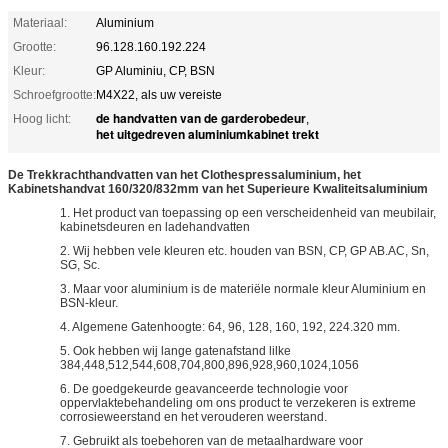
Materiaal:
Aluminium
Grootte:
96.128.160.192.224
Kleur:
GP Aluminiu, CP, BSN
Schroefgrootte:
M4X22, als uw vereiste
de handvatten van de garderobedeur
Hoog licht:
,
het uitgedreven aluminiumkabinet trekt
De Trekkrachthandvatten van het Clothespressaluminium, het
Kabinetshandvat 160/320/832mm van het Superieure Kwaliteitsaluminium
1. Het product van toepassing op een verscheidenheid van meubilair,
kabinetsdeuren en ladehandvatten
2. Wij hebben vele kleuren etc. houden van BSN, CP, GP AB.AC, Sn,
SG, Sc.
3. Maar voor aluminium is de materiële normale kleur Aluminium en
BSN-kleur.
4. Algemene Gatenhoogte: 64, 96, 128, 160, 192, 224.320 mm.
5. Ook hebben wij lange gatenafstand lilke
384,448,512,544,608,704,800,896,928,960,1024,1056
6. De goedgekeurde geavanceerde technologie voor
oppervlaktebehandeling om ons product te verzekeren is extreme
corrosieweerstand en het verouderen weerstand.
7. Gebruikt als toebehoren van de metaalhardware voor