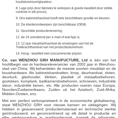
hout/aluminium/glasdeur;
8. Lage prijs door fabrieks te verkopen & goede kwaliteit door strikte
controle in elk proces;
9. Ons kabinetshandvat heeft vele beschikbare grootte en kleuren.
10. De klantenontwerpen zijn beschikbaar (OEM)
11. Geschikte productenlevering;
12. de 24 urendienst per e-mail of wat App is;
13. 12 jaar meubilairhandvat de ervaringen van het de
Trekkrachthandvat van het productiealuminium.
14. Hoog - kwaliteit met concurrerende prijzen.
Co. van WENZHOU GRH MANUFUCTURE, Ltd
is één van het
hoofdbegin van
hardwareleverancier van 2002 jaar in Wenzhou-
de
stad van China. Wij behandelen de meeste soorten meubilair en de
bouwhardware. Als kabinetshandvatten, knop, deurhandvat, sloten,
deurkurk, glashouder, klinken, plastiek of metaaltoebehoren,
gootsteen, komplank, badkamerstoebehoren, schroeven, industriële
steun, industriële benen, etc. Alle producten voeren naar Europa,
Noorden/Zuidamerikaans, Zuiden uit het Aziatisch, Zuid-Afrika,
Midden-Oosten, enz.
Met een perfect verkoopnetwerk in de economische globalisering,
staat WENZHOU GRH voor nieuwe kansen en uitdagingen. Wij
hebben in geavanceerd productiemateriaal en technische sterkte
geïntroduceerd, en geconcentreerd op elk detail in productie en
elke werkprocedure in marktonderzoek, koppelt de informatie,